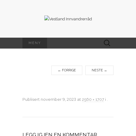
Søk
MENY
etter:
←
FORRIGE
NESTE
→
Publisert
november 9, 2023
at
i
.
2560 × 1707
LEGG IGJEN EN KOMMENTAR