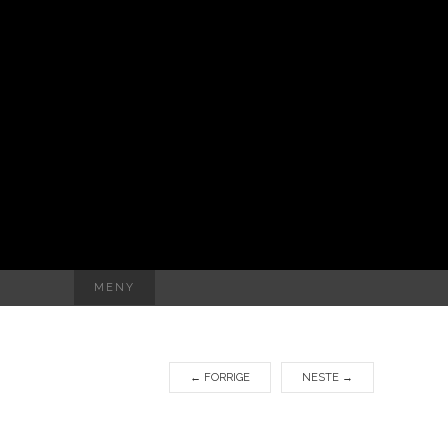
Søk
MENY
etter:
←
FORRIGE
NESTE
→