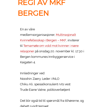
REGI AV MKF
BERGEN
En av våre
medlemsorganisasjoner,
Multinasjonalt
Kvinnefellesskap i Bergen – MKF
, inviterer
til
Temamøte om vold mot kvinner i nære
relasjoner
på onsdag 20. november kl. 17.30 i
Bergen kommunes Innbyggerservice i
Kaigaten 4.
Innledninger ved:
Nooshin Zaery, Leder i INLO
Chiku Ali, spesialkonsulent rvts vest
Trude Eiane Vatne, politioverbetjent
Det blir også tid til spørsmål fra tilhørerne, og
debatt rundt temaet.